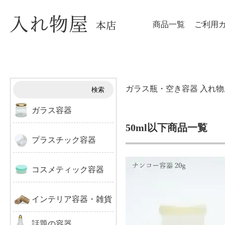
商品一覧
ご利用
ガラス瓶・空き容器 入れ
検索
ガラス容器
50ml以下商品一覧
ジャム・はちみつ
プラスチック容器
ソース･ドレッシング
ペットボトル
スイーツ
コスメティック容器
ナンコー容器20ｇ
化粧品容器
飲料
クリーム容器
スプレー容器
インテリア容器・雑貨
100ml以下
遮光瓶
化粧品容器
チューブ容器
クリーム容器(ガラス)
￥3630-
話題の容器
(税込)