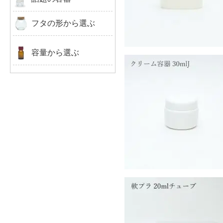
チューブ容器
トラベルボトル
トラベルボトル
フタの形から選ぶ
クリーム容器(プラ)
ツイスト
容量から選ぶ
ネジ（スクリュー）
クリーム容器30mlJ
50ml以下
コルク
51ml～100ml
プラキャップ
100ml以下
100ml以下
スプレー
￥121-
(税込)
101ml～150ml
151ml～200ml
201ml～300ml
301ml～500ml
501ml以上
軟プラ20ml チューブ
100ml以下